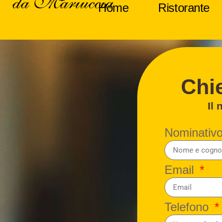
Home
Ristorante
Prenotazi
Chie
Il 
Nominativ
Email
Telefono