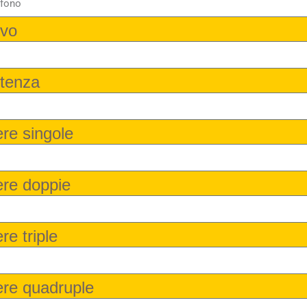
ivo
rtenza
ere singole
ere doppie
re triple
ere quadruple