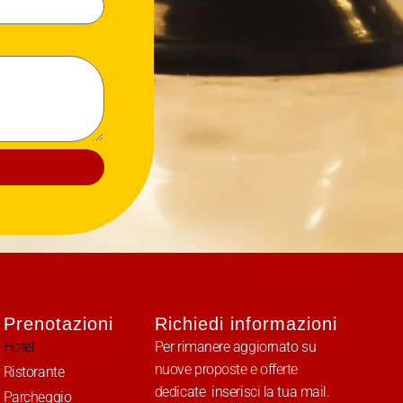
Prenotazioni
Richiedi informazioni
Hotel
Per rimanere aggiornato su
nuove proposte e offerte
Ristorante
dedicate inserisci la tua mail.
Parcheggio